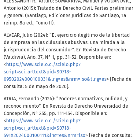
ALESSANDRI R., Arturo; SOMARRIVA, Manuel y VODANOVIC,
Antonio (2015): Tratado de Derecho Civil. Partes preliminar
y general (Santiago, Ediciones Jurídicas de Santiago, 1a
reimp. 8a ed., Tomo II).
ALVEAR, Julio (2024): “El ejercicio ilegítimo de la libertad
de empresa en las cláusulas abusivas: una mirada a la
jurisprudencia del consumidor”. En Revista de Derecho
(Valdivia), Año. 37, N° 1, pp. 31-52. Disponible en:
<
https://www.scielo.cl/scielo.php?
script=sci_arttext&pid=S0718-
09502024000100031&lng=es&nrm=iso&tlng=es
> [Fecha de
consulta: 5 de mayo de 2026].
ATRIA, Fernando (2024): “Poderes normativos, nulidad, y
reconocimiento”. En Revista de Derecho Universidad de
Concepción, N° 255, pp. 111-154. Disponible en:
<
https://www.scielo.cl/scielo.php?
script=sci_arttext&pid=S0718-
591X2024000100111&lng=es&nrm=iso
> [Fecha de consulta: