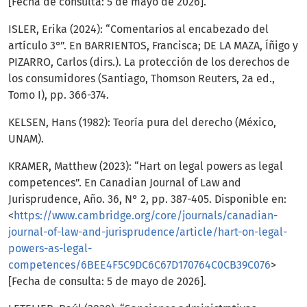
[Fecha de consulta: 5 de mayo de 2026].
ISLER, Erika (2024): “Comentarios al encabezado del
artículo 3°”. En BARRIENTOS, Francisca; DE LA MAZA, Íñigo y
PIZARRO, Carlos (dirs.). La protección de los derechos de
los consumidores (Santiago, Thomson Reuters, 2a ed.,
Tomo I), pp. 366-374.
KELSEN, Hans (1982): Teoría pura del derecho (México,
UNAM).
KRAMER, Matthew (2023): “Hart on legal powers as legal
competences”. En Canadian Journal of Law and
Jurisprudence, Año. 36, N° 2, pp. 387-405. Disponible en:
<
https://www.cambridge.org/core/journals/canadian-
journal-of-law-and-jurisprudence/article/hart-on-legal-
powers-as-legal-
competences/6BEE4F5C9DC6C67D170764C0CB39C076
>
[Fecha de consulta: 5 de mayo de 2026].