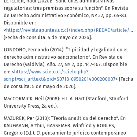
LETELIER, Raúl (2020): “Sanciones administrativas
regulatorias: tres premisas sobre su función”. En Revista
de Derecho Administrativo Económico, Nº 32, pp. 65-83.
Disponible en:
<
https://revistaapuntes.uc.cl/index.php/REDAE/article/view/26867
[Fecha de consulta: 5 de mayo de 2026].
LONDOÑO, Fernando (2014): “Tipicidad y legalidad en el
derecho administrativo-sancionatorio”. En Revista de
Derecho (Valdivia), Año. 27, Nº 2, pp. 147-167. Disponible
en: <
https://www.scielo.cl/scielo.php?
script=sci_arttext&pid=S0718-09502014000200007
> [Fecha
de consulta: 5 de mayo de 2026].
MacCORMICK, Neil (2008): H.L.A. Hart (Stanford, Stanford
University Press, 2a ed.).
MAZUREK, Per (2018): “Teoría analítica del derecho”. En
KAUFMANN, Arthur, HASSEMER, Winfried y ROBLES,
Gregorio (Ed.). El pensamiento jurídico contemporáneo