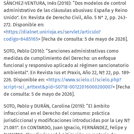
SÁNCHEZ-VENTURA, Inés (2018): “Dos modelos de control
administrativo de las cláusulas abusivas: España y Reino
Unido”. En: Revista de Derecho Civil, Año. 5 N° 2, pp. 243-
272. Disponible en:
<
https://dialnet.unirioja.es/servlet/articulo?
codigo=6485165
> [Fecha de consulta: 5 de mayo de 2026].
SOTO, Pablo (2016): “Sanciones administrativas como
medidas de cumplimiento del Derecho: un enfoque
funcional y responsivo aplicado al régimen sancionatorio
ambiental”. En Revista Ius et Praxis, Año 22, Nº 22, pp. 189-
226. Disponible en: <
https://www.scielo.cl/scielo.php?
script=sci_arttext&pid=S0718-00122016000200007
> [Fecha
de consulta: 5 de mayo de 2026].
SOTO, Pablo y DURÁN, Carolina (2019): “El ámbito
infraccional en el Derecho del consumo: práctica
jurisdiccional y modificaciones introducidas por la Ley Nº
21.081”. En CONTARDO, Juan Ignacio, FERNÁNDEZ, Felipe y