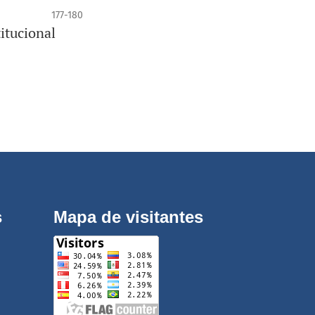
177-180
titucional
s
Mapa de visitantes