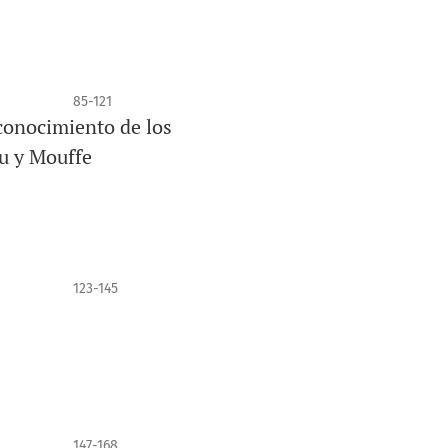
85-121
econocimiento de los
au y Mouffe
123-145
147-168