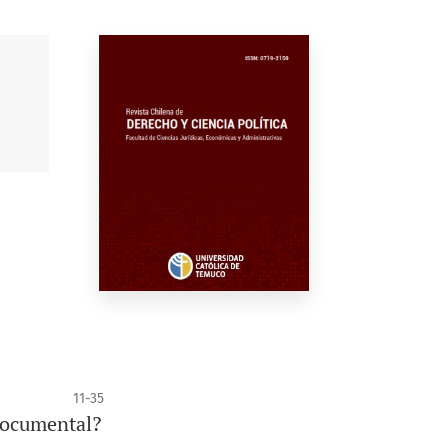
11-35
 documental?