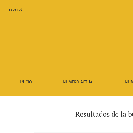
Cambiar el idioma. El actual es:
español
Buscar
INICIO
NÚMERO ACTUAL
NÚM
Resultados de la 