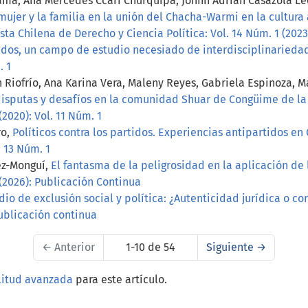
ama, Ana Mercedes Ccari Churquipa, Johnn Adrian Casazola Leó
mujer y la familia en la unión del Chacha-Warmi en la cultur
sta Chilena de Derecho y Ciencia Política: Vol. 14 Núm. 1 (202
idos, un campo de estudio necesiado de interdisciplinaried
. 1
n Riofrío, Ana Karina Vera, Maleny Reyes, Gabriela Espinoza,
disputas y desafíos en la comunidad Shuar de Congüime de l
(2020): Vol. 11 Núm. 1
ro,
Políticos contra los partidos. Experiencias antipartidos en
. 13 Núm. 1
ez-Monguí,
El fantasma de la peligrosidad en la aplicación de 
 (2026): Publicación Continua
o de exclusión social y política: ¿Autenticidad jurídica o co
 Publicación continua
←
Anterior
1-10 de 54
Siguiente
→
litud avanzada
para este artículo.