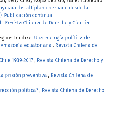
n, Kelly Cindy Rojas Bellido, Yaneth Soledad
a aymara del altiplano peruano desde la
3): Publicación continua
ad
,
Revista Chilena de Derecho y Ciencia
 Magnus Lembke,
Una ecología política de
a Amazonía ecuatoriana
,
Revista Chilena de
 Chile 1989-2017
,
Revista Chilena de Derecho y
la prisión preventiva
,
Revista Chilena de
rrección política?
,
Revista Chilena de Derecho