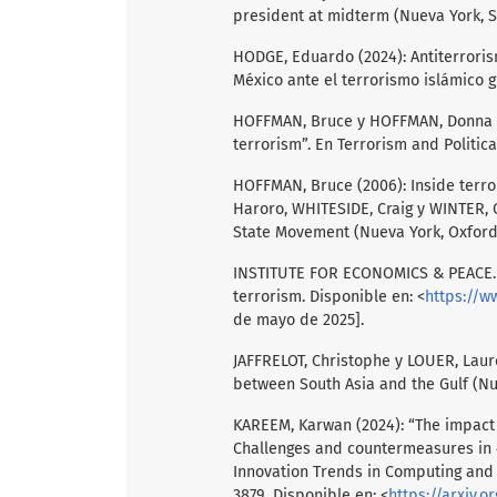
president at midterm (Nueva York, 
HODGE, Eduardo (2024): Antiterrorism
México ante el terrorismo islámico gl
HOFFMAN, Bruce y HOFFMAN, Donna (1
terrorism”. En Terrorism and Political 
HOFFMAN, Bruce (2006): Inside terro
Haroro, WHITESIDE, Craig y WINTER, C
State Movement (Nueva York, Oxford 
INSTITUTE FOR ECONOMICS & PEACE. G
terrorism. Disponible en: <
https://w
de mayo de 2025].
JAFFRELOT, Christophe y LOUER, Laur
between South Asia and the Gulf (Nu
KAREEM, Karwan (2024): “The impact 
Challenges and countermeasures in 4
Innovation Trends in Computing and C
3879. Disponible en: <
https://arxiv.o