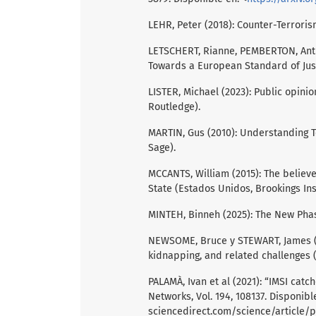
LEHR, Peter (2018): Counter-Terroris
LETSCHERT, Rianne, PEMBERTON, Anthon
Towards a European Standard of Just
LISTER, Michael (2023): Public opini
Routledge).
MARTIN, Gus (2010): Understanding Te
Sage).
MCCANTS, William (2015): The believ
State (Estados Unidos, Brookings Inst
MINTEH, Binneh (2025): The New Phas
NEWSOME, Bruce y STEWART, James (20
kidnapping, and related challenges (
PALAMÀ, Ivan et al (2021): “IMSI cat
Networks, Vol. 194, 108137. Disponibl
sciencedirect.com/science/article/p