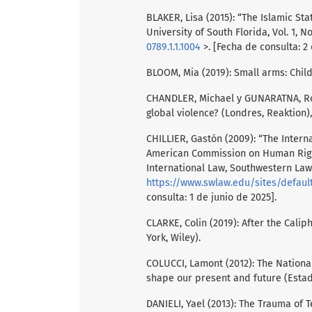
BLAKER, Lisa (2015): “The Islamic Sta
University of South Florida, Vol. 1, No
0789.1.1.1004
>. [Fecha de consulta: 2 
BLOOM, Mia (2019): Small arms: Child
CHANDLER, Michael y GUNARATNA, Roh
global violence? (Londres, Reaktion),
CHILLIER, Gastón (2009): “The Interna
American Commission on Human Rights
International Law, Southwestern Law S
https://www.swlaw.edu/sites/defaul
consulta: 1 de junio de 2025].
CLARKE, Colin (2019): After the Calip
York, Wiley).
COLUCCI, Lamont (2012): The Nationa
shape our present and future (Estado
DANIELI, Yael (2013): The Trauma of