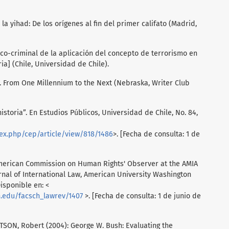
 la yihad: De los orígenes al fin del primer califato (Madrid,
tico-criminal de la aplicación del concepto de terrorismo en
ria] (Chile, Universidad de Chile).
. From One Millennium to the Next (Nebraska, Writer Club
istoria”. En Estudios Públicos, Universidad de Chile, No. 84,
dex.php/cep/article/view/818/1486
>. [Fecha de consulta: 1 de
merican Commission on Human Rights' Observer at the AMIA
rnal of International Law, American University Washington
Disponible en: <
n.edu/facsch_lawrev/1407
>. [Fecha de consulta: 1 de junio de
SON, Robert (2004): George W. Bush: Evaluating the