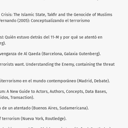
l Crisis: The Islamic State, Takfir and the Genocide of Muslims
Fernando (2005): Conceptualizando el terrorismo
s!: Quién estuvo detrás del 11-M y por qué se atentó en
g).
 venganza de Al Qaeda (Barcelona, Galaxia Gutenberg).
rrorists want. Understanding the Enemy, containing the threat
ntiterrorismo en el mundo contemporáneo (Madrid, Debate).
rism: A New Guide to Actors, Authors, Concepts, Data Bases,
idos, Transaction).
fía de un atentado (Buenos Aires, Sudamericana).
of terrorism (Nueva York, Routledge).