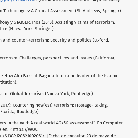
m Technologies: A Critical Assessment (St. Andrews, Springer).
y y STAIGER, Ines (2013): Assisting victims of terrorism:
ice (Nueva York, Springer).
on and counter-terrorism: Security and politics (Oxford,
rrorism. Challenges, perspectives and issues (California,
er: How Abu Bakr al-Baghdadi became leader of the Islamic
itution).
e of Global Terrorism (Nueva York, Routledge).
17): Countering new(est) terrorism: Hostage- taking,
Florida, Routledge).
chers in the wild: A real world 4G/5G assessment”. En Computer
e en: < https://www.
ii/S1389128621002061>. [Fecha de consulta: 23 de mayo de