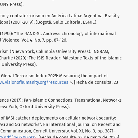
SUNY Press).
o y contraterrorismo en América Latina: Argentina, Brasil y
obal (2001-2019). (Bogotá, Sello Editorial ESMIC).
995): “The RAND-St. Andrews chronology of international
Violence, Vol. 4, No. 7, pp. 87-126.
rism (Nueva York, Columbia University Press). INGRAM,
harlie (2020): The ISIS Reader: Milestone Texts of the Islamic
University Press).
lobal Terrorism Index 2025: Measuring the impact of
ww.visionofhumanity.org/resources
>. [Fecha de consulta: 23
ence (2017): Pan-Islamic Connections: Transnational Networks
eva York, Oxford University Press).
of IMSI catcher deployments on cellular network security:
G and 5G networks”. En International Journal on Recent and
ommunication, Cornell University, Vol. XI, No. 9, pp. 3871–
rg/pdf/2405.00793
>. [Fecha de consulta: 23 de mayo de 2025].