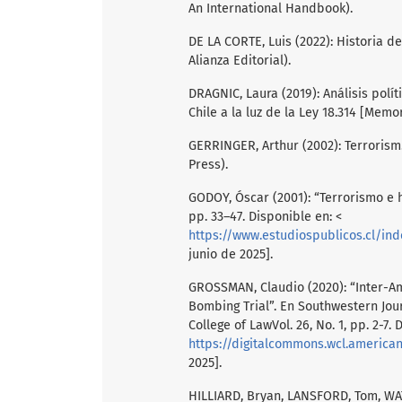
An International Handbook).
DE LA CORTE, Luis (2022): Historia de
Alianza Editorial).
DRAGNIC, Laura (2019): Análisis polí
Chile a la luz de la Ley 18.314 [Memo
GERRINGER, Arthur (2002): Terrorism
Press).
GODOY, Óscar (2001): “Terrorismo e h
pp. 33–47. Disponible en: <
https://www.estudiospublicos.cl/in
junio de 2025].
GROSSMAN, Claudio (2020): “Inter-A
Bombing Trial”. En Southwestern Jou
College of LawVol. 26, No. 1, pp. 2-7. 
https://digitalcommons.wcl.america
2025].
HILLIARD, Bryan, LANSFORD, Tom, WAT