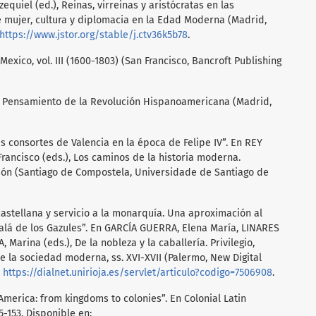
equiel (ed.), Reinas, virreinas y aristócratas en las
 mujer, cultura y diplomacia en la Edad Moderna (Madrid,
https://www.jstor.org/stable/j.ctv36k5b78
.
exico, vol. III (1600-1803) (San Francisco, Bancroft Publishing
el Pensamiento de la Revolución Hispanoamericana (Madrid,
s consortes de Valencia en la época de Felipe IV”. En REY
rancisco (eds.), Los caminos de la historia moderna.
ción (Santiago de Compostela, Universidade de Santiago de
castellana y servicio a la monarquía. Una aproximación al
alá de los Gazules”. En GARCÍA GUERRA, Elena María, LINARES
arina (eds.), De la nobleza y la caballería. Privilegio,
de la sociedad moderna, ss. XVI-XVII (Palermo, New Digital
:
https://dialnet.unirioja.es/servlet/articulo?codigo=7506908
.
merica: from kingdoms to colonies”. En Colonial Latin
5-153. Disponible en: