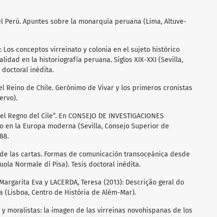
el Perú. Apuntes sobre la monarquía peruana (Lima, Altuve-
Los conceptos virreinato y colonia en el sujeto histórico
idad en la historiografía peruana. Siglos XIX-XXI (Sevilla,
 doctoral inédita.
del Reino de Chile. Gerónimo de Vivar y los primeros cronistas
ervo).
e del Regno del Cile”. En CONSEJO DE INVESTIGACIONES
io en la Europa moderna (Sevilla, Consejo Superior de
88.
l de las cartas. Formas de comunicación transoceánica desde
cuola Normale di Pisa). Tesis doctoral inédita.
argarita Eva y LACERDA, Teresa (2013): Descrição geral do
a (Lisboa, Centro de História de Além-Mar).
 y moralistas: la imagen de las virreinas novohispanas de los