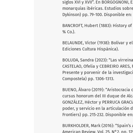
siglos XVI y XVII”. En BORGOGNONI, Ez
monarquías ibéricas. Estudios sobre
Dykinson) pp. 79-100. Disponible en:
BANCROFT, Hubert (1883): History of M
% Co.).
BELAUNDE, Víctor (1938): Bolívar y 
Ediciones Cultura Hispánica).
BOLUDA, Sandra (2023): “Las virreina
CASTELAO, Ofelia y CEBREIRO ARES, F
Presente y porvenir de la investiga
Compostela) pp. 1306-1313.
BUENO, Álvaro (2019): “Aristocracia 
cursus honorum del III duque de Alc
GONZÁLEZ, Héctor y PERRUCA GRACIA, M
poder, y servicio en la articulación 
Frontiers) pp. 215-232. Disponible en
BURKHOLDER, Mark (2016): “Spain’s A
American Review, Vol. 25, N°2, pp. 12