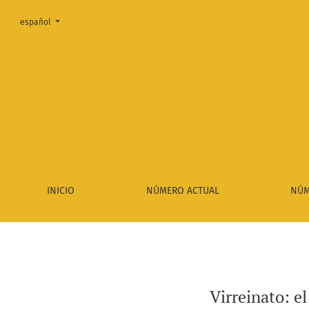
Cambiar el idioma. El actual es:
español
Virreinato: el término y su verdadero significado en la ép
INICIO
NÚMERO ACTUAL
NÚM
Virreinato: e