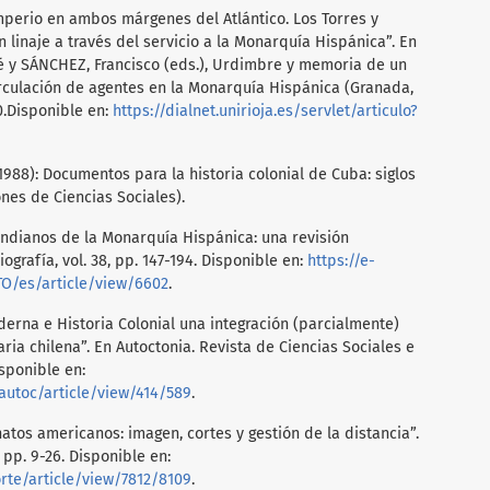
Imperio en ambos márgenes del Atlántico. Los Torres y
 linaje a través del servicio a la Monarquía Hispánica”. En
sé y SÁNCHEZ, Francisco (eds.), Urdimbre y memoria de un
rculación de agentes en la Monarquía Hispánica (Granada,
0.Disponible en:
https://dialnet.unirioja.es/servlet/articulo?
(1988): Documentos para la historia colonial de Cuba: siglos
iones de Ciencias Sociales).
 indianos de la Monarquía Hispánica: una revisión
iografía, vol. 38, pp. 147-194. Disponible en:
https://e-
O/es/article/view/6602
.
derna e Historia Colonial una integración (parcialmente)
ria chilena”. En Autoctonia. Revista de Ciencias Sociales e
Disponible en:
autoc/article/view/414/589
.
atos americanos: imagen, cortes y gestión de la distancia”.
 pp. 9-26. Disponible en:
orte/article/view/7812/8109
.