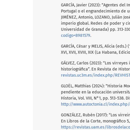
GARCÍA, Javier (2023): “Agentes del 
Portugal o el engrandecimiento de un
JIMÉNEZ, Antonio, LOZANO, Julián Jo
imperio global. Redes de poder y ci
Universidad de Granada) pp. 313-33
codigo=8981579
.
GARCÍA, César y MELIS, Alicia (eds.) 
XVI, XVII, XVIII, XIX (La Habana, Edic
GÁLVEZ, Carlos (2023): “Los virreyes
historiográfica”. En Revista de Histor
revistas.uc3m.es/index.php/REVHIST
GLOËL, Matthias (2024): “Historia Mo
pendiente en la educación universita
Historia, Vol. VIII, N°1, pp. 513-538. 
http://www.autoctonia.cl/index.php/
GONZÁLEZ, Rubén (2017): “Los virrein
En Libros de la Corte, monográfico 5,
https://revistas.uam.es/librosdelac