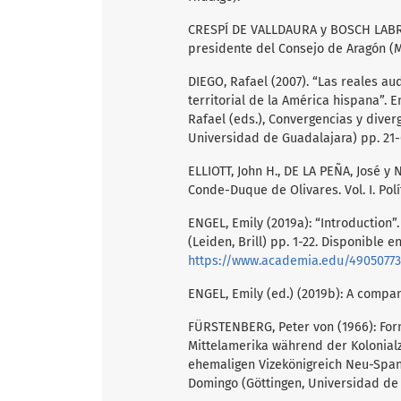
CRESPÍ DE VALLDAURA y BOSCH LABRUS,
presidente del Consejo de Aragón (Ma
DIEGO, Rafael (2007). “Las reales au
territorial de la América hispana”.
Rafael (eds.), Convergencias y diverg
Universidad de Guadalajara) pp. 21-
ELLIOTT, John H., DE LA PEÑA, José y
Conde-Duque de Olivares. Vol. I. Polí
ENGEL, Emily (2019a): “Introduction”
(Leiden, Brill) pp. 1-22. Disponible en
https://www.academia.edu/4905077
ENGEL, Emily (ed.) (2019b): A compan
FÜRSTENBERG, Peter von (1966): Fo
Mittelamerika während der Kolonialze
ehemaligen Vizekönigreich Neu-Span
Domingo (Göttingen, Universidad de G