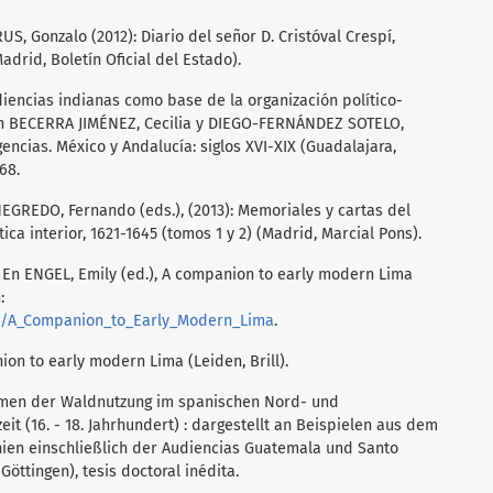
 Gonzalo (2012): Diario del señor D. Cristóval Crespí,
drid, Boletín Oficial del Estado).
diencias indianas como base de la organización político-
 En BECERRA JIMÉNEZ, Cecilia y DIEGO-FERNÁNDEZ SOTELO,
encias. México y Andalucía: siglos XVI-XIX (Guadalajara,
68.
 NEGREDO, Fernando (eds.), (2013): Memoriales y cartas del
tica interior, 1621-1645 (tomos 1 y 2) (Madrid, Marcial Pons).
. En ENGEL, Emily (ed.), A companion to early modern Lima
:
3/A_Companion_to_Early_Modern_Lima
.
ion to early modern Lima (Leiden, Brill).
rmen der Waldnutzung im spanischen Nord- und
it (16. - 18. Jahrhundert) : dargestellt an Beispielen aus dem
ien einschließlich der Audiencias Guatemala und Santo
öttingen), tesis doctoral inédita.