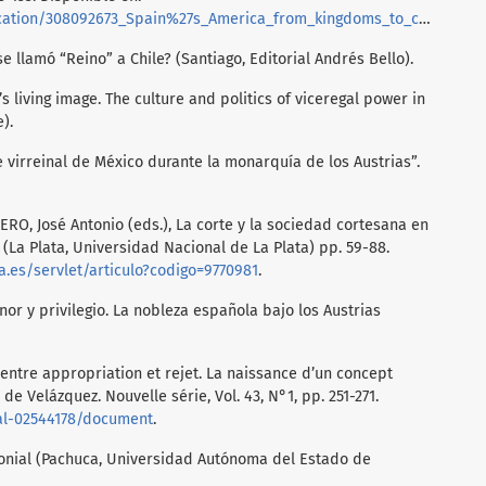
ation/308092673_Spain%27s_America_from_kingdoms_to_colonies
.
 llamó “Reino” a Chile? (Santiago, Editorial Andrés Bello).
 living image. The culture and politics of viceregal power in
).
 virreinal de México durante la monarquía de los Austrias”.
O, José Antonio (eds.), La corte y la sociedad cortesana en
 (La Plata, Universidad Nacional de La Plata) pp. 59-88.
oja.es/servlet/articulo?codigo=9770981
.
or y privilegio. La nobleza española bajo los Austrias
, entre appropriation et rejet. La naissance d’un concept
de Velázquez. Nouvelle série, Vol. 43, N°1, pp. 251-271.
hal-02544178/document
.
olonial (Pachuca, Universidad Autónoma del Estado de