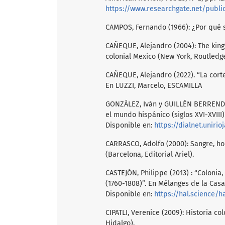
https://www.researchgate.net/public
CAMPOS, Fernando (1966): ¿Por qué se
CAÑEQUE, Alejandro (2004): The king’s
colonial Mexico (New York, Routledge
CAÑEQUE, Alejandro (2022). “La corte
En LUZZI, Marcelo, ESCAMILLA
GONZÁLEZ, Iván y GUILLÉN BERRENDER
el mundo hispánico (siglos XVI-XVIII)
Disponible en:
https://dialnet.uniri
CARRASCO, Adolfo (2000): Sangre, hon
(Barcelona, Editorial Ariel).
CASTEJÓN, Philippe (2013) : “Colonia
(1760-1808)”. En Mélanges de la Casa 
Disponible en:
https://hal.science/
CIPATLI, Verenice (2009): Historia c
Hidalgo).