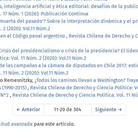
, inteligencia artificial y ética editorial: desafíos de la publ
. 17 Núm. 1 (2026): Publicación Continua
o muerta del pasado’? Sobre la interpretación dinámica y el p
. 2 (2020): Vol.11 Núm.2
 en el Código penal argentino
,
Revista Chilena de Derecho y Cie
Crisis del presidencialismo o crisis de la presidencia? El lid
ica: Vol. 11 Núm. 2 (2020): Vol.11 Núm.2
de las campañas a la cámara de diputados en Chile 2017: esti
. 11 Núm. 2 (2020): Vol.11 Núm.2
lo Remesnitzky,
¿Todos los caminos llevan a Washington? Tray
 (1990-2015)
,
Revista Chilena de Derecho y Ciencia Política: Vo
, N°2
,
Revista Chilena de Derecho y Ciencia Política: Vol. 11 Nú
←
Anterior
11-20 de 304
Siguiente
→
litud avanzada
para este artículo.