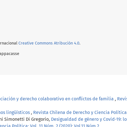
ernacional
Creative Commons Atribución 4.0
.
iappacasse
ciación y derecho colaborativo en conflictos de familia
,
Revi
os lingüísticos
,
Revista Chilena de Derecho y Ciencia Política: 
ni Simonetti Di Gregorio,
Desigualdad de género y Covid-19: lo
ncia Política: Vol. 11 Núm. 2 (2020): Vol.11 Núm.2