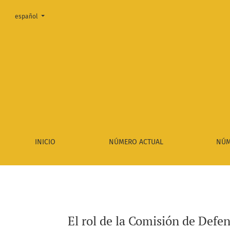
Cambiar el idioma. El actual es:
español
El rol de la Comisión de Defensa de la Cámara de Diputados
INICIO
NÚMERO ACTUAL
NÚM
El rol de la Comisión de Defe