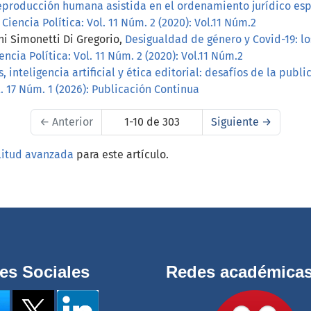
eproducción humana asistida en el ordenamiento jurídico espa
iencia Política: Vol. 11 Núm. 2 (2020): Vol.11 Núm.2
ni Simonetti Di Gregorio,
Desigualdad de género y Covid-19: lo
ncia Política: Vol. 11 Núm. 2 (2020): Vol.11 Núm.2
, inteligencia artificial y ética editorial: desafíos de la publ
. 17 Núm. 1 (2026): Publicación Continua
←
Anterior
1-10 de 303
Siguiente
→
litud avanzada
para este artículo.
es Sociales
Redes académica