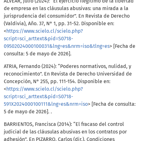
ALVEAR, Julio (2024): “El ejercicio ilegítimo de la libertad
de empresa en las cláusulas abusivas: una mirada a la
jurisprudencia del consumidor”. En Revista de Derecho
(Valdivia), Año. 37, N° 1, pp. 31-52. Disponible en:
<
https://www.scielo.cl/scielo.php?
script=sci_arttext&pid=S0718-
09502024000100031&lng=es&nrm=iso&tlng=es
> [Fecha de
consulta: 5 de mayo de 2026].
ATRIA, Fernando (2024): “Poderes normativos, nulidad, y
reconocimiento”. En Revista de Derecho Universidad de
Concepción, N° 255, pp. 111-154. Disponible en:
<
https://www.scielo.cl/scielo.php?
script=sci_arttext&pid=S0718-
591X2024000100111&lng=es&nrm=iso
> [Fecha de consulta:
5 de mayo de 2026]. .
BARRIENTOS, Francisca (2014): “El fracaso del control
judicial de las cláusulas abusivas en los contratos por
adhesión”. En PIZARRO, Carlos (dir.). Condiciones