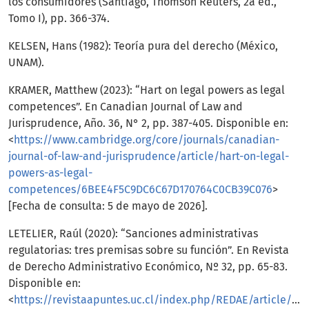
los consumidores (Santiago, Thomson Reuters, 2a ed.,
Tomo I), pp. 366-374.
KELSEN, Hans (1982): Teoría pura del derecho (México,
UNAM).
KRAMER, Matthew (2023): “Hart on legal powers as legal
competences”. En Canadian Journal of Law and
Jurisprudence, Año. 36, N° 2, pp. 387-405. Disponible en:
<
https://www.cambridge.org/core/journals/canadian-
journal-of-law-and-jurisprudence/article/hart-on-legal-
powers-as-legal-
competences/6BEE4F5C9DC6C67D170764C0CB39C076
>
[Fecha de consulta: 5 de mayo de 2026].
LETELIER, Raúl (2020): “Sanciones administrativas
regulatorias: tres premisas sobre su función”. En Revista
de Derecho Administrativo Económico, Nº 32, pp. 65-83.
Disponible en:
<
https://revistaapuntes.uc.cl/index.php/REDAE/article/view/26867